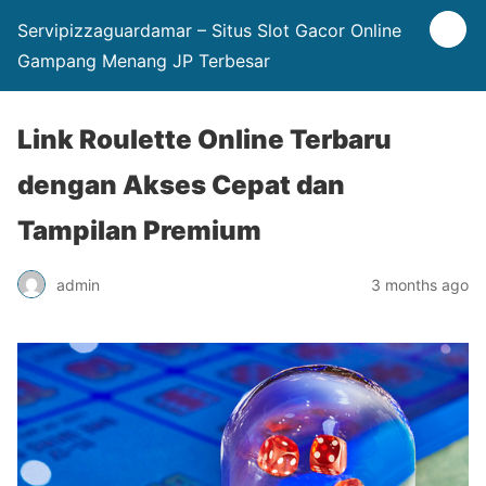
Servipizzaguardamar – Situs Slot Gacor Online
Gampang Menang JP Terbesar
Link Roulette Online Terbaru
dengan Akses Cepat dan
Tampilan Premium
admin
3 months ago