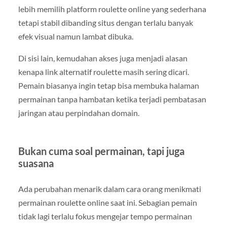
lebih memilih platform roulette online yang sederhana
tetapi stabil dibanding situs dengan terlalu banyak
efek visual namun lambat dibuka.
Di sisi lain, kemudahan akses juga menjadi alasan
kenapa link alternatif roulette masih sering dicari.
Pemain biasanya ingin tetap bisa membuka halaman
permainan tanpa hambatan ketika terjadi pembatasan
jaringan atau perpindahan domain.
Bukan cuma soal permainan, tapi juga
suasana
Ada perubahan menarik dalam cara orang menikmati
permainan roulette online saat ini. Sebagian pemain
tidak lagi terlalu fokus mengejar tempo permainan