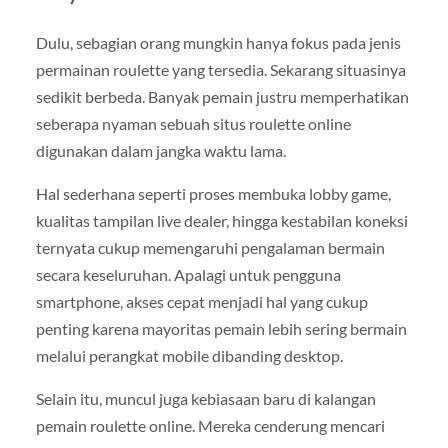
Dulu, sebagian orang mungkin hanya fokus pada jenis
permainan roulette yang tersedia. Sekarang situasinya
sedikit berbeda. Banyak pemain justru memperhatikan
seberapa nyaman sebuah situs roulette online
digunakan dalam jangka waktu lama.
Hal sederhana seperti proses membuka lobby game,
kualitas tampilan live dealer, hingga kestabilan koneksi
ternyata cukup memengaruhi pengalaman bermain
secara keseluruhan. Apalagi untuk pengguna
smartphone, akses cepat menjadi hal yang cukup
penting karena mayoritas pemain lebih sering bermain
melalui perangkat mobile dibanding desktop.
Selain itu, muncul juga kebiasaan baru di kalangan
pemain roulette online. Mereka cenderung mencari