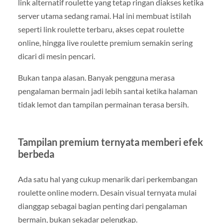
link alternatif roulette yang tetap ringan diakses ketika
server utama sedang ramai. Hal ini membuat istilah
seperti link roulette terbaru, akses cepat roulette
online, hingga live roulette premium semakin sering
dicari di mesin pencari.
Bukan tanpa alasan. Banyak pengguna merasa
pengalaman bermain jadi lebih santai ketika halaman
tidak lemot dan tampilan permainan terasa bersih.
Tampilan premium ternyata memberi efek
berbeda
Ada satu hal yang cukup menarik dari perkembangan
roulette online modern. Desain visual ternyata mulai
dianggap sebagai bagian penting dari pengalaman
bermain, bukan sekadar pelengkap.