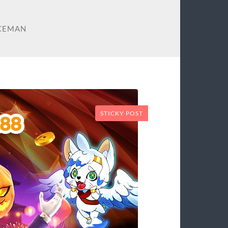
CEMAN
STICKY POST