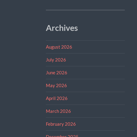
Archives
August 2026
July 2026
June 2026
May 2026
April 2026
March 2026
February 2026
December 2025