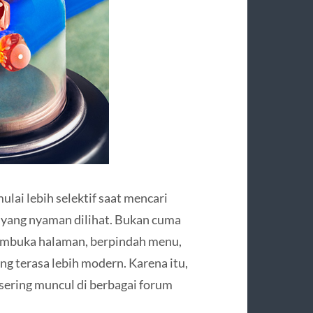
ulai lebih selektif saat mencari
n yang nyaman dilihat. Bukan cuma
membuka halaman, berpindah menu,
ng terasa lebih modern. Karena itu,
 sering muncul di berbagai forum