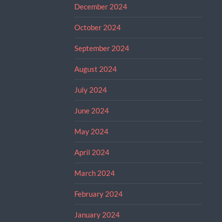
December 2024
October 2024
September 2024
August 2024
July 2024
June 2024
May 2024
April 2024
March 2024
February 2024
January 2024