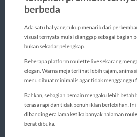
berbeda
Ada satu hal yang cukup menarik dari perkemba
visual ternyata mulai dianggap sebagai bagian 
bukan sekadar pelengkap.
Beberapa platform roulette live sekarang men
elegan. Warna meja terlihat lebih tajam, animasi
menu dibuat minimalis agar tidak mengganggu 
Bahkan, sebagian pemain mengaku lebih betah b
terasa rapi dan tidak penuh iklan berlebihan. In
dibanding era lama ketika banyak halaman roulet
berat dibuka.