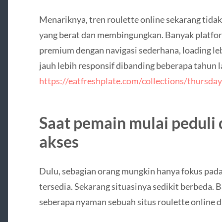
Menariknya, tren roulette online sekarang tidak
yang berat dan membingungkan. Banyak platfo
premium dengan navigasi sederhana, loading le
jauh lebih responsif dibanding beberapa tahun l
https://eatfreshplate.com/collections/thursday
Saat pemain mulai pedul
akses
Dulu, sebagian orang mungkin hanya fokus pada
tersedia. Sekarang situasinya sedikit berbeda
seberapa nyaman sebuah situs roulette online 