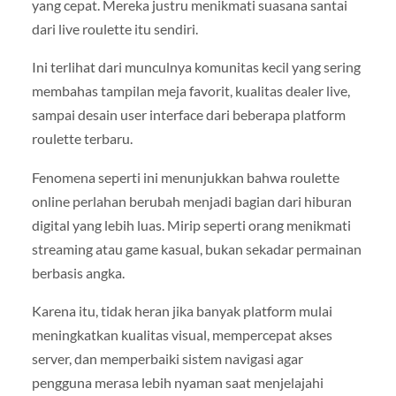
yang cepat. Mereka justru menikmati suasana santai
dari live roulette itu sendiri.
Ini terlihat dari munculnya komunitas kecil yang sering
membahas tampilan meja favorit, kualitas dealer live,
sampai desain user interface dari beberapa platform
roulette terbaru.
Fenomena seperti ini menunjukkan bahwa roulette
online perlahan berubah menjadi bagian dari hiburan
digital yang lebih luas. Mirip seperti orang menikmati
streaming atau game kasual, bukan sekadar permainan
berbasis angka.
Karena itu, tidak heran jika banyak platform mulai
meningkatkan kualitas visual, mempercepat akses
server, dan memperbaiki sistem navigasi agar
pengguna merasa lebih nyaman saat menjelajahi