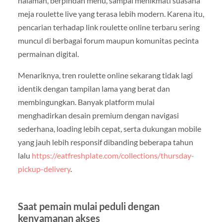
halaman, berpindah menu, sampai menikmati suasana
meja roulette live yang terasa lebih modern. Karena itu,
pencarian terhadap link roulette online terbaru sering
muncul di berbagai forum maupun komunitas pecinta
permainan digital.
Menariknya, tren roulette online sekarang tidak lagi
identik dengan tampilan lama yang berat dan
membingungkan. Banyak platform mulai
menghadirkan desain premium dengan navigasi
sederhana, loading lebih cepat, serta dukungan mobile
yang jauh lebih responsif dibanding beberapa tahun
lalu
https://eatfreshplate.com/collections/thursday-
pickup-delivery
.
Saat pemain mulai peduli dengan
kenyamanan akses