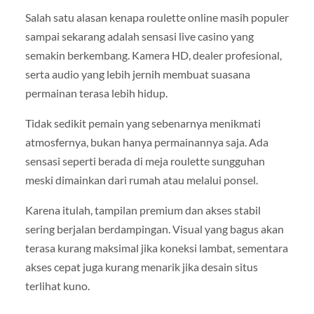
Salah satu alasan kenapa roulette online masih populer
sampai sekarang adalah sensasi live casino yang
semakin berkembang. Kamera HD, dealer profesional,
serta audio yang lebih jernih membuat suasana
permainan terasa lebih hidup.
Tidak sedikit pemain yang sebenarnya menikmati
atmosfernya, bukan hanya permainannya saja. Ada
sensasi seperti berada di meja roulette sungguhan
meski dimainkan dari rumah atau melalui ponsel.
Karena itulah, tampilan premium dan akses stabil
sering berjalan berdampingan. Visual yang bagus akan
terasa kurang maksimal jika koneksi lambat, sementara
akses cepat juga kurang menarik jika desain situs
terlihat kuno.