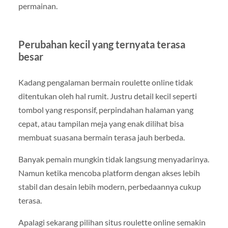
permainan.
Perubahan kecil yang ternyata terasa
besar
Kadang pengalaman bermain roulette online tidak
ditentukan oleh hal rumit. Justru detail kecil seperti
tombol yang responsif, perpindahan halaman yang
cepat, atau tampilan meja yang enak dilihat bisa
membuat suasana bermain terasa jauh berbeda.
Banyak pemain mungkin tidak langsung menyadarinya.
Namun ketika mencoba platform dengan akses lebih
stabil dan desain lebih modern, perbedaannya cukup
terasa.
Apalagi sekarang pilihan situs roulette online semakin