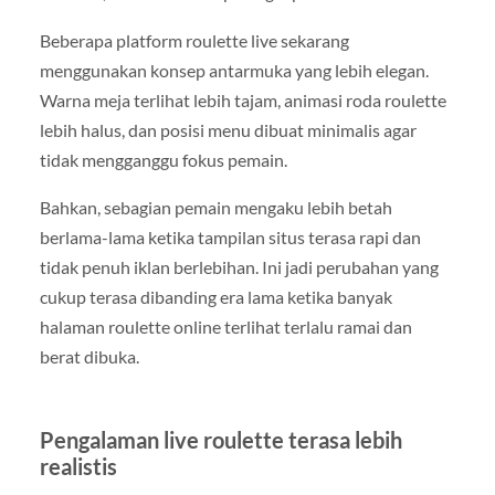
Beberapa platform roulette live sekarang
menggunakan konsep antarmuka yang lebih elegan.
Warna meja terlihat lebih tajam, animasi roda roulette
lebih halus, dan posisi menu dibuat minimalis agar
tidak mengganggu fokus pemain.
Bahkan, sebagian pemain mengaku lebih betah
berlama-lama ketika tampilan situs terasa rapi dan
tidak penuh iklan berlebihan. Ini jadi perubahan yang
cukup terasa dibanding era lama ketika banyak
halaman roulette online terlihat terlalu ramai dan
berat dibuka.
Pengalaman live roulette terasa lebih
realistis