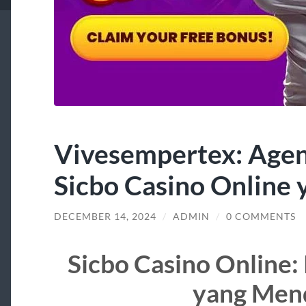
Vivesempertex: Agen
Sicbo Casino Online 
DECEMBER 14, 2024
/
ADMIN
/
0 COMMENTS
Sicbo Casino Online
yang Men