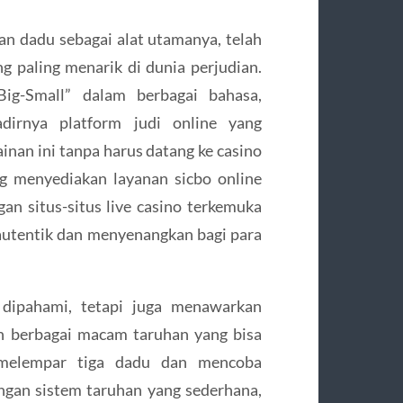
n dadu sebagai alat utamanya, telah
g paling menarik di dunia perjudian.
ig-Small” dalam berbagai bahasa,
dirnya platform judi online yang
an ini tanpa harus datang ke casino
ang menyediakan layanan sicbo online
an situs-situs live casino terkemuka
utentik dan menyenangkan bagi para
dipahami, tetapi juga menawarkan
n berbagai macam taruhan yang bisa
 melempar tiga dadu dan mencoba
ngan sistem taruhan yang sederhana,