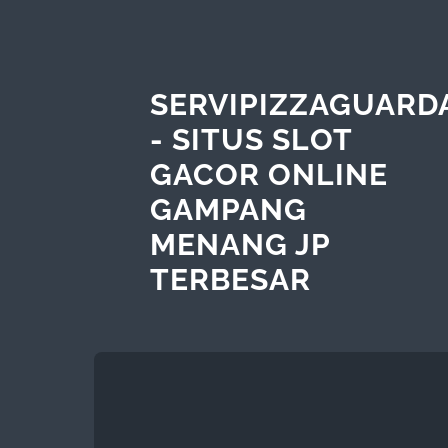
SERVIPIZZAGUARD
- SITUS SLOT
GACOR ONLINE
GAMPANG
MENANG JP
TERBESAR