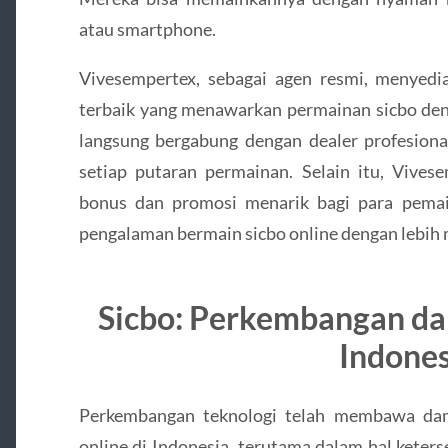
atau smartphone.
Vivesempertex, sebagai agen resmi, menyediak
terbaik yang menawarkan permainan sicbo deng
langsung bergabung dengan dealer profesio
setiap putaran permainan. Selain itu, Vives
bonus dan promosi menarik bagi para pemai
pengalaman bermain sicbo online dengan lebi
Sicbo: Perkembangan dan
Indones
Perkembangan teknologi telah membawa damp
online di Indonesia, terutama dalam hal keter