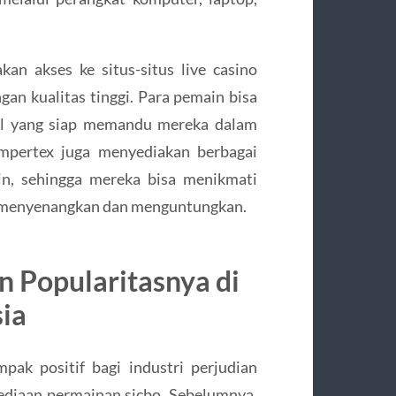
an akses ke situs-situs live casino
an kualitas tinggi. Para pemain bisa
nal yang siap memandu mereka dalam
empertex juga menyediakan berbagai
n, sehingga mereka bisa menikmati
h menyenangkan dan menguntungkan.
 Popularitasnya di
ia
ak positif bagi industri perjudian
sediaan permainan sicbo. Sebelumnya,