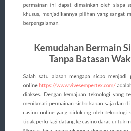
permainan ini dapat dimainkan oleh siapa 
khusus, menjadikannya pilihan yang sangat
berpengalaman.
Kemudahan Bermain Si
Tanpa Batasan Wak
Salah satu alasan mengapa sicbo menjadi p
online
https://www.vivesempertex.com/
adalah
diakses. Dengan kemajuan teknologi yang t
menikmati permainan sicbo kapan saja dan di 
casino online yang didukung oleh teknologi s
tidak perlu lagi datang ke casino darat untuk 
Mereka bisa memainkannya dengan nyaman me