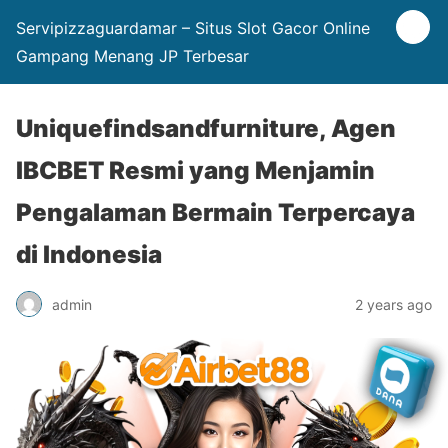
Servipizzaguardamar – Situs Slot Gacor Online
Gampang Menang JP Terbesar
Uniquefindsandfurniture, Agen
IBCBET Resmi yang Menjamin
Pengalaman Bermain Terpercaya
di Indonesia
admin
2 years ago