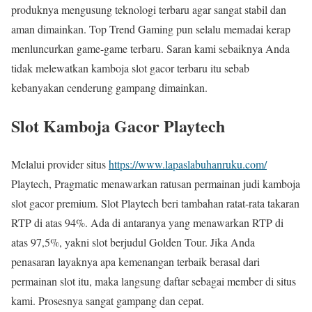
produknya mengusung teknologi terbaru agar sangat stabil dan
aman dimainkan. Top Trend Gaming pun selalu memadai kerap
menluncurkan game-game terbaru. Saran kami sebaiknya Anda
tidak melewatkan kamboja slot gacor terbaru itu sebab
kebanyakan cenderung gampang dimainkan.
Slot Kamboja Gacor Playtech
Melalui provider situs
https://www.lapaslabuhanruku.com/
Playtech, Pragmatic menawarkan ratusan permainan judi kamboja
slot gacor premium. Slot Playtech beri tambahan ratat-rata takaran
RTP di atas 94%. Ada di antaranya yang menawarkan RTP di
atas 97,5%, yakni slot berjudul Golden Tour. Jika Anda
penasaran layaknya apa kemenangan terbaik berasal dari
permainan slot itu, maka langsung daftar sebagai member di situs
kami. Prosesnya sangat gampang dan cepat.