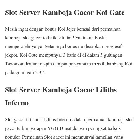
Slot Server Kamboja Gacor Koi Gate
Masih ingat dengan bonus Koi Jejer berasal dari permainan
kamboja slot gacor terbaik satu ini? Yakinkan bosku
memperolehnya ya. Selainnya bonus itu disiapkan progresif
jekpot. Koi Gate mempunyai 3 baris di di dalam 5 gulungan.
Tawarkan feature respin dengan persyaratan meraih lambang Koi
pada gulungan 2,3,4.
Slot Server Kamboja Gacor Liliths
Inferno
Slot gacor ini hari : Liliths Inferno adalah permainan kamboja slot
gacor terkini garapan YGG Drasil dengan peringkat terbaik
populer. Permainan Slot gacor ini mempunyai tampilan yang