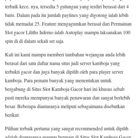
terbaik kece. nya, tersedia 5 gulungan yang terdiri berasal dari 4
baris. Dalam pada itu jumlah paylines yang digotong ialah lebih
tidak memadai 25. Feature mengagumkan berasal dari Permainan
Slot gacor Liliths Inferno ialah Autoplay mampu laksanakan 100
spin di di dalam sekali set saja.
Kali ini kami mampu memberi tambahan wejangan anda lebih
berasal dari satu daftar nama situs judi server kamboja yang
terbukti gacor dan juga banyak dipilih oleh para player server
kamboja. Para pemain banyak yang menentukan untuk
bergabung di Situs Slot Kamboja Gacor hari ini khusus sebab
pasti mereka mempunyai banyak penawaran dan sangat berlebih
besar. Beberapa diantaranya meliputi sebagaimana disebutkan
berikut:
Pilihan terbaik pertama yang sangat recommended untuk dipilih
adalah diantaranya mampu bermain di Situs Slot Kamboja Gacor