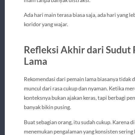
main tanpa banyak distraksi.
Ada hari main terasa biasa saja, ada hari yang l
koridor yang wajar.
Refleksi Akhir dari Sudu
Lama
Rekomendasi dari pemain lama biasanya tidak da
muncul dari rasa cukup dan nyaman. Ketika m
konteksnya bukan ajakan keras, tapi berbagi p
banyak bikin pusing.
Buat sebagian orang, itu sudah cukup. Karena di 
menemukan pengalaman yang konsisten sering kal