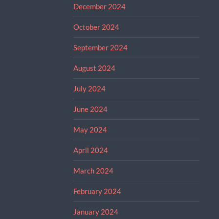
December 2024
October 2024
September 2024
August 2024
July 2024
June 2024
May 2024
April 2024
March 2024
February 2024
January 2024