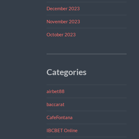
December 2023
November 2023
October 2023
Categories
airbet88
baccarat
CafeFontana
IBCBET Online