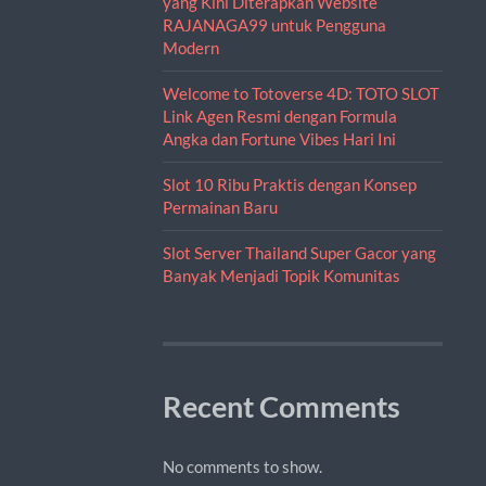
yang Kini Diterapkan Website
RAJANAGA99 untuk Pengguna
Modern
Welcome to Totoverse 4D: TOTO SLOT
Link Agen Resmi dengan Formula
Angka dan Fortune Vibes Hari Ini
Slot 10 Ribu Praktis dengan Konsep
Permainan Baru
Slot Server Thailand Super Gacor yang
Banyak Menjadi Topik Komunitas
Recent Comments
No comments to show.