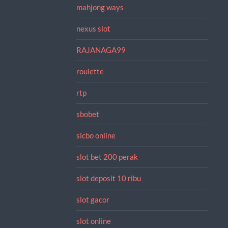
mahjong ways
nexus slot
RAJANAGA99
roulette
rtp
sbobet
sicbo online
slot bet 200 perak
slot deposit 10 ribu
slot gacor
slot online