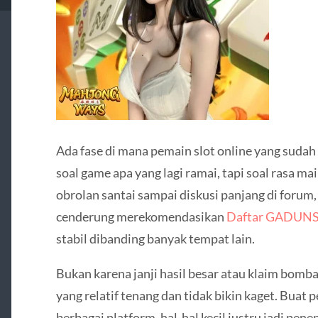
Ada fase di mana pemain slot online yang sudah 
soal game apa yang lagi ramai, tapi soal rasa mai
obrolan santai sampai diskusi panjang di forum
cenderung merekomendasikan
Daftar GADUN
stabil dibanding banyak tempat lain.
Bukan karena janji hasil besar atau klaim bomb
yang relatif tenang dan tidak bikin kaget. Buat
berbagai platform, hal-hal kecil justru jadi pene