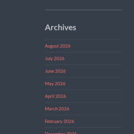
Archives
August 2026
July 2026
June 2026
May 2026
April 2026
March 2026
February 2026
December 2025