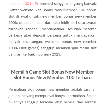
member 100 to 5x
promosi sanggup langsung banyak.
Daftar website Slot Bonus New Member 100 bonus
slot di awal untuk new member, bonus new member
100% di depan, lebih dari satu lebih dari satu syarat
turnover rendah, mendapatkan sesudah setoran
pertama atau deposit pertama untuk mendapatkan
banyak keuntungan, welcome bonus new member
100% (slot games) sanggup membeli spin mesin slot
uang asli terbaik indonesia 2023.
Memilih Game Slot Bonus New Member
Slot Bonus New Member 100 Terbaru
Permainan slot bonus new member adalah taruhan
judi online yang mempunyai banyak permainan. Setiap
bulannya sanggup tersedia lebih berasal dari seratus