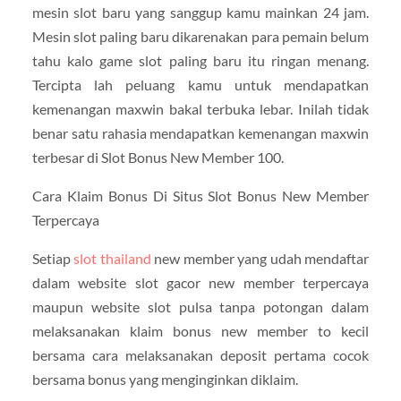
mesin slot baru yang sanggup kamu mainkan 24 jam.
Mesin slot paling baru dikarenakan para pemain belum
tahu kalo game slot paling baru itu ringan menang.
Tercipta lah peluang kamu untuk mendapatkan
kemenangan maxwin bakal terbuka lebar. Inilah tidak
benar satu rahasia mendapatkan kemenangan maxwin
terbesar di Slot Bonus New Member 100.
Cara Klaim Bonus Di Situs Slot Bonus New Member
Terpercaya
Setiap
slot thailand
new member yang udah mendaftar
dalam website slot gacor new member terpercaya
maupun website slot pulsa tanpa potongan dalam
melaksanakan klaim bonus new member to kecil
bersama cara melaksanakan deposit pertama cocok
bersama bonus yang menginginkan diklaim.