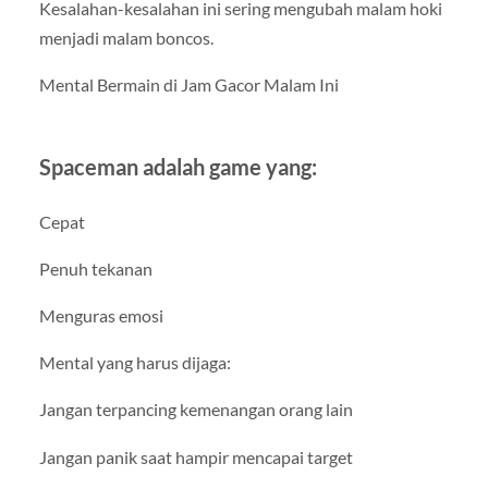
Kesalahan-kesalahan ini sering mengubah malam hoki
menjadi malam boncos.
Mental Bermain di Jam Gacor Malam Ini
Spaceman adalah game yang:
Cepat
Penuh tekanan
Menguras emosi
Mental yang harus dijaga:
Jangan terpancing kemenangan orang lain
Jangan panik saat hampir mencapai target