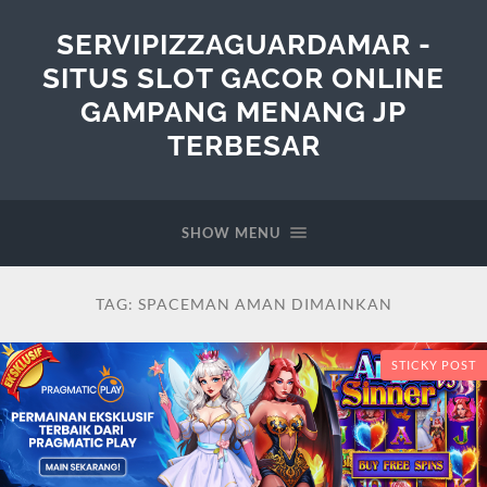
SERVIPIZZAGUARDAMAR -
SITUS SLOT GACOR ONLINE
GAMPANG MENANG JP
TERBESAR
SHOW MENU
TAG:
SPACEMAN AMAN DIMAINKAN
STICKY POST