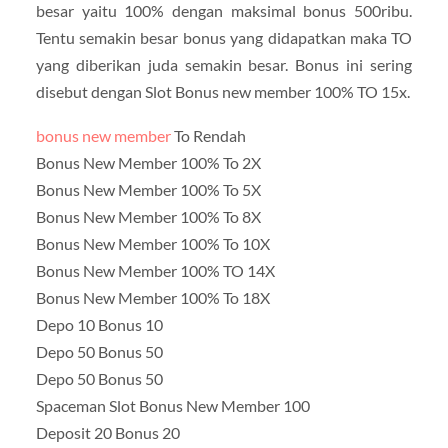
besar yaitu 100% dengan maksimal bonus 500ribu.
Tentu semakin besar bonus yang didapatkan maka TO
yang diberikan juda semakin besar. Bonus ini sering
disebut dengan Slot Bonus new member 100% TO 15x.
bonus new member
To Rendah
Bonus New Member 100% To 2X
Bonus New Member 100% To 5X
Bonus New Member 100% To 8X
Bonus New Member 100% To 10X
Bonus New Member 100% TO 14X
Bonus New Member 100% To 18X
Depo 10 Bonus 10
Depo 50 Bonus 50
Depo 50 Bonus 50
Spaceman Slot Bonus New Member 100
Deposit 20 Bonus 20