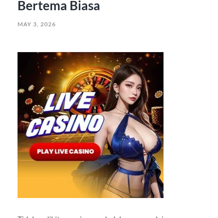
Bertema Biasa
MAY 3, 2026