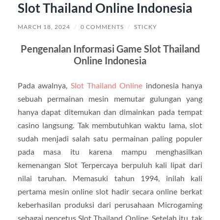
Slot Thailand Online Indonesia
MARCH 18, 2024
/
0 COMMENTS
/
STICKY
Pengenalan Informasi Game Slot Thailand
Online Indonesia
Pada awalnya,
Slot Thailand Online
indonesia hanya
sebuah permainan mesin memutar gulungan yang
hanya dapat ditemukan dan dimainkan pada tempat
casino langsung. Tak membutuhkan waktu lama, slot
sudah menjadi salah satu permainan paling populer
pada masa itu karena mampu menghasilkan
kemenangan Slot Terpercaya berpuluh kali lipat dari
nilai taruhan. Memasuki tahun 1994, inilah kali
pertama mesin online slot hadir secara online berkat
keberhasilan produksi dari perusahaan Microgaming
sebagai pencetus Slot Thailand Online. Setelah itu, tak