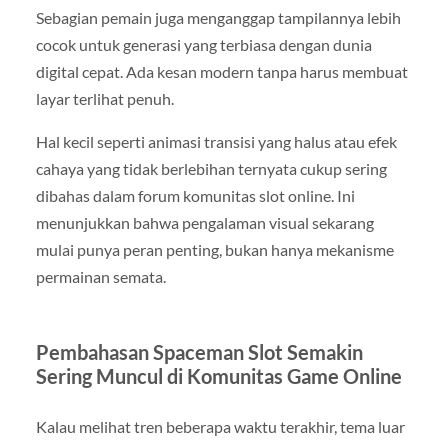
Sebagian pemain juga menganggap tampilannya lebih
cocok untuk generasi yang terbiasa dengan dunia
digital cepat. Ada kesan modern tanpa harus membuat
layar terlihat penuh.
Hal kecil seperti animasi transisi yang halus atau efek
cahaya yang tidak berlebihan ternyata cukup sering
dibahas dalam forum komunitas slot online. Ini
menunjukkan bahwa pengalaman visual sekarang
mulai punya peran penting, bukan hanya mekanisme
permainan semata.
Pembahasan Spaceman Slot Semakin
Sering Muncul di Komunitas Game Online
Kalau melihat tren beberapa waktu terakhir, tema luar