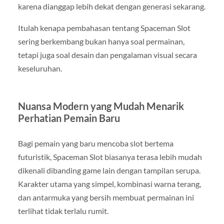
karena dianggap lebih dekat dengan generasi sekarang.
Itulah kenapa pembahasan tentang Spaceman Slot
sering berkembang bukan hanya soal permainan,
tetapi juga soal desain dan pengalaman visual secara
keseluruhan.
Nuansa Modern yang Mudah Menarik
Perhatian Pemain Baru
Bagi pemain yang baru mencoba slot bertema
futuristik, Spaceman Slot biasanya terasa lebih mudah
dikenali dibanding game lain dengan tampilan serupa.
Karakter utama yang simpel, kombinasi warna terang,
dan antarmuka yang bersih membuat permainan ini
terlihat tidak terlalu rumit.