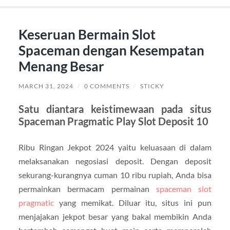
Keseruan Bermain Slot
Spaceman dengan Kesempatan
Menang Besar
MARCH 31, 2024
/
0 COMMENTS
/
STICKY
Satu diantara keistimewaan pada situs
Spaceman Pragmatic Play Slot Deposit 10
Ribu Ringan Jekpot 2024 yaitu keluasaan di dalam
melaksanakan negosiasi deposit. Dengan deposit
sekurang-kurangnya cuman 10 ribu rupiah, Anda bisa
permainkan bermacam permainan
spaceman slot
pragmatic
yang memikat. Diluar itu, situs ini pun
menjajakan jekpot besar yang bakal membikin Anda