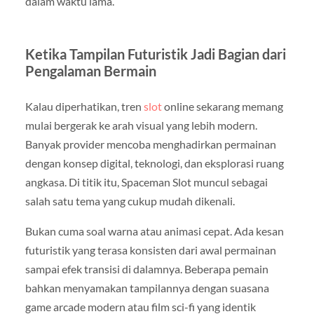
dalam waktu lama.
Ketika Tampilan Futuristik Jadi Bagian dari
Pengalaman Bermain
Kalau diperhatikan, tren
slot
online sekarang memang
mulai bergerak ke arah visual yang lebih modern.
Banyak provider mencoba menghadirkan permainan
dengan konsep digital, teknologi, dan eksplorasi ruang
angkasa. Di titik itu, Spaceman Slot muncul sebagai
salah satu tema yang cukup mudah dikenali.
Bukan cuma soal warna atau animasi cepat. Ada kesan
futuristik yang terasa konsisten dari awal permainan
sampai efek transisi di dalamnya. Beberapa pemain
bahkan menyamakan tampilannya dengan suasana
game arcade modern atau film sci-fi yang identik