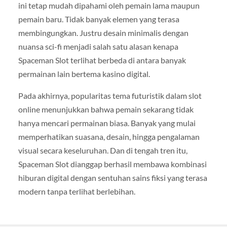
ini tetap mudah dipahami oleh pemain lama maupun
pemain baru. Tidak banyak elemen yang terasa
membingungkan. Justru desain minimalis dengan
nuansa sci-fi menjadi salah satu alasan kenapa
Spaceman Slot terlihat berbeda di antara banyak
permainan lain bertema kasino digital.
Pada akhirnya, popularitas tema futuristik dalam slot
online menunjukkan bahwa pemain sekarang tidak
hanya mencari permainan biasa. Banyak yang mulai
memperhatikan suasana, desain, hingga pengalaman
visual secara keseluruhan. Dan di tengah tren itu,
Spaceman Slot dianggap berhasil membawa kombinasi
hiburan digital dengan sentuhan sains fiksi yang terasa
modern tanpa terlihat berlebihan.