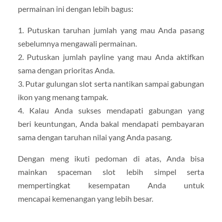
permainan ini dengan lebih bagus:
1. Putuskan taruhan jumlah yang mau Anda pasang
sebelumnya mengawali permainan.
2. Putuskan jumlah payline yang mau Anda aktifkan
sama dengan prioritas Anda.
3. Putar gulungan slot serta nantikan sampai gabungan
ikon yang menang tampak.
4. Kalau Anda sukses mendapati gabungan yang
beri keuntungan, Anda bakal mendapati pembayaran
sama dengan taruhan nilai yang Anda pasang.
Dengan meng ikuti pedoman di atas, Anda bisa
mainkan spaceman slot lebih simpel serta
mempertingkat kesempatan Anda untuk
mencapai kemenangan yang lebih besar.