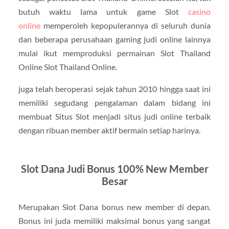
butuh waktu lama untuk game Slot
casino
online
memperoleh kepopulerannya di seluruh dunia
dan beberapa perusahaan gaming judi online lainnya
mulai ikut memproduksi permainan Slot Thailand
Online Slot Thailand Online.
juga telah beroperasi sejak tahun 2010 hingga saat ini
memiliki segudang pengalaman dalam bidang ini
membuat Situs Slot menjadi situs judi online terbaik
dengan ribuan member aktif bermain setiap harinya.
Slot Dana Judi Bonus 100% New Member
Besar
Merupakan Slot Dana bonus new member di depan.
Bonus ini juda memiliki maksimal bonus yang sangat