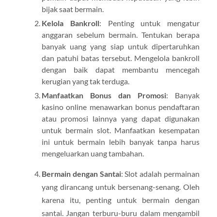
bijak saat bermain.
Kelola Bankroll
: Penting untuk mengatur
anggaran sebelum bermain. Tentukan berapa
banyak uang yang siap untuk dipertaruhkan
dan patuhi batas tersebut. Mengelola bankroll
dengan baik dapat membantu mencegah
kerugian yang tak terduga.
Manfaatkan Bonus dan Promosi
: Banyak
kasino online menawarkan bonus pendaftaran
atau promosi lainnya yang dapat digunakan
untuk bermain slot. Manfaatkan kesempatan
ini untuk bermain lebih banyak tanpa harus
mengeluarkan uang tambahan.
Bermain dengan Santai
: Slot adalah permainan
yang dirancang untuk bersenang-senang. Oleh
karena itu, penting untuk bermain dengan
santai. Jangan terburu-buru dalam mengambil