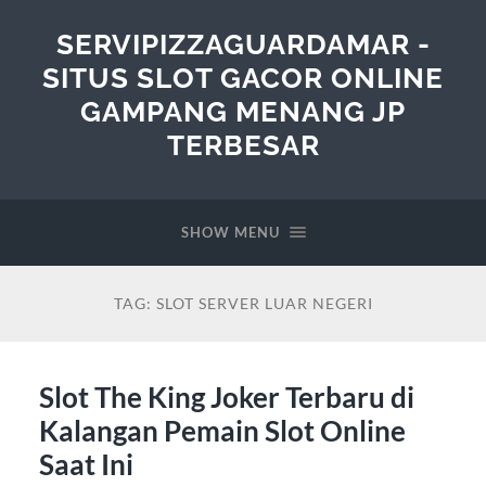
SERVIPIZZAGUARDAMAR -
SITUS SLOT GACOR ONLINE
GAMPANG MENANG JP
TERBESAR
SHOW MENU
TAG:
SLOT SERVER LUAR NEGERI
Slot The King Joker Terbaru di
Kalangan Pemain Slot Online
Saat Ini