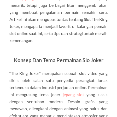
menarik, tetapi juga berbagai fitur menggembirakan
yang membuat pengalaman bermain semakin seru.
Artikel ini akan mengupas tuntas tentang Slot The King
Joker, mengapa ia menjadi favorit di kalangan pemain
slot online saat ini, serta tips dan strategi untuk meraih
kemenangan.
Konsep Dan Tema Permainan Slo Joker
“The King Joker” merupakan sebuah slot video yang
dirilis oleh salah satu penyedia perangkat lunak
terkemuka dalam industri perjudian online. Permainan
ini mengusung tema joker
jepang slot
yang klasik
dengan sentuhan modern. Desain grafis yang
menawan, dilengkapi dengan animasi yang halus dan
efek suara yang menarik, menciptakan atmosfer yang