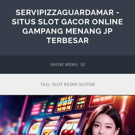
SERVIPIZZAGUARDAMAR -
SITUS SLOT GACOR ONLINE
GAMPANG MENANG JP
TERBESAR
SHOW MENU
TAG:
SLOT RESMI SLOT88