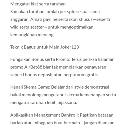
Mengatur kiat serta taruhan
Samakan taruhan jumlah per spin sesuai sama
anggaran. Amati payline serta ikon khusus—seperti
wild serta scatter—untuk mengoptimalkan
kemungkinan menang.
Teknik Bagus untuk Main Joker123
Fungsikan Bonus serta Promo: Terus periksa halaman
promo AirBet88 biar tak membiarkan penawaran
seperti bonus deposit atau perputaran gratis.
Kenali Skema Game: Belajar dari style demonstrasi
bakal menolong mengetahui skema kemenangan serta
mengatur taruhan lebih bijaksana.
Aplikasikan Management Bankroll: Pastikan batasan
harian atau mingguan buat bermain—jangan diamkan