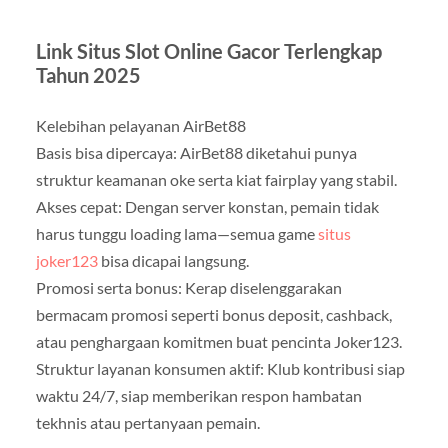
Link Situs Slot Online Gacor Terlengkap
Tahun 2025
Kelebihan pelayanan AirBet88
Basis bisa dipercaya: AirBet88 diketahui punya
struktur keamanan oke serta kiat fairplay yang stabil.
Akses cepat: Dengan server konstan, pemain tidak
harus tunggu loading lama—semua game
situs
joker123
bisa dicapai langsung.
Promosi serta bonus: Kerap diselenggarakan
bermacam promosi seperti bonus deposit, cashback,
atau penghargaan komitmen buat pencinta Joker123.
Struktur layanan konsumen aktif: Klub kontribusi siap
waktu 24/7, siap memberikan respon hambatan
tekhnis atau pertanyaan pemain.