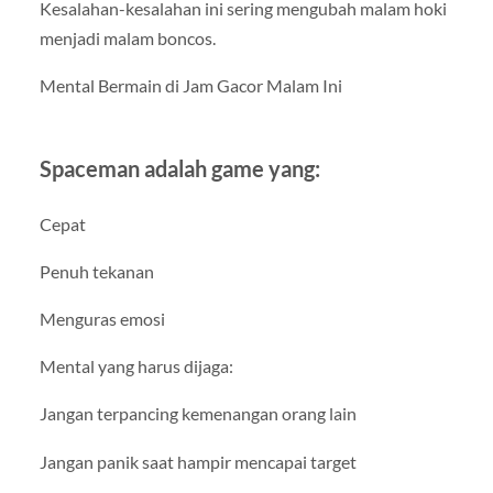
Kesalahan-kesalahan ini sering mengubah malam hoki
menjadi malam boncos.
Mental Bermain di Jam Gacor Malam Ini
Spaceman adalah game yang:
Cepat
Penuh tekanan
Menguras emosi
Mental yang harus dijaga:
Jangan terpancing kemenangan orang lain
Jangan panik saat hampir mencapai target