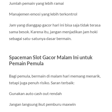
Jumlah pemain yang lebih ramai
Manajemen emosi yang lebih terkontrol
Jam yang dianggap gacor hari ini bisa saja tidak terasa
sama besok. Karena itu, jangan menjadikan jam hoki
sebagai satu-satunya dasar bermain.
Spaceman Slot Gacor Malam Ini untuk
Pemain Pemula
Bagi pemula, bermain di malam hari memang menarik,
tetapi juga penuh risiko. Saran terbaik:
Gunakan auto cash out rendah
Jangan langsung ikut pemburu maxwin