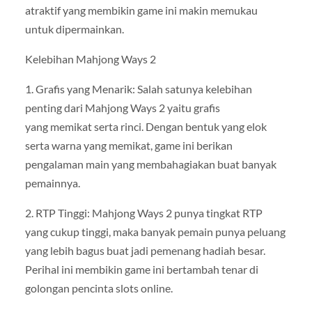
atraktif yang membikin game ini makin memukau
untuk dipermainkan.
Kelebihan Mahjong Ways 2
1. Grafis yang Menarik: Salah satunya kelebihan
penting dari Mahjong Ways 2 yaitu grafis
yang memikat serta rinci. Dengan bentuk yang elok
serta warna yang memikat, game ini berikan
pengalaman main yang membahagiakan buat banyak
pemainnya.
2. RTP Tinggi: Mahjong Ways 2 punya tingkat RTP
yang cukup tinggi, maka banyak pemain punya peluang
yang lebih bagus buat jadi pemenang hadiah besar.
Perihal ini membikin game ini bertambah tenar di
golongan pencinta slots online.