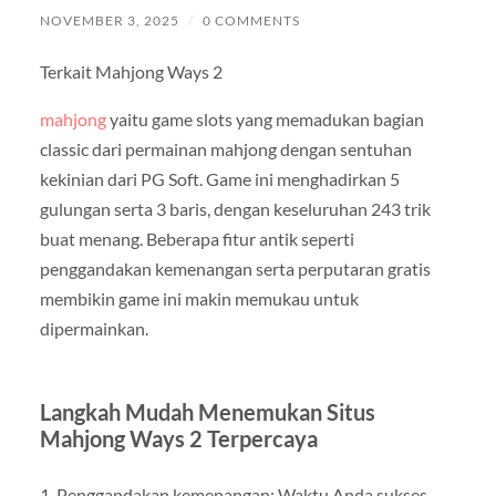
NOVEMBER 3, 2025
/
0 COMMENTS
Terkait Mahjong Ways 2
mahjong
yaitu game slots yang memadukan bagian
classic dari permainan mahjong dengan sentuhan
kekinian dari PG Soft. Game ini menghadirkan 5
gulungan serta 3 baris, dengan keseluruhan 243 trik
buat menang. Beberapa fitur antik seperti
penggandakan kemenangan serta perputaran gratis
membikin game ini makin memukau untuk
dipermainkan.
Langkah Mudah Menemukan Situs
Mahjong Ways 2 Terpercaya
1. Penggandakan kemenangan: Waktu Anda sukses