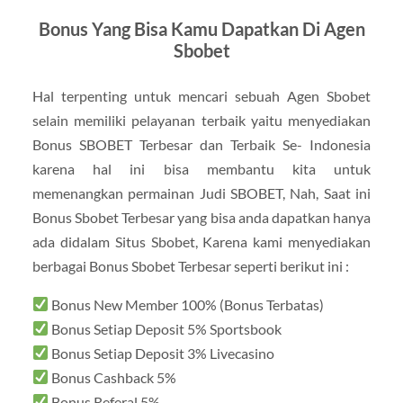
Bonus Yang Bisa Kamu Dapatkan Di Agen
Sbobet
Hal terpenting untuk mencari sebuah Agen Sbobet
selain memiliki pelayanan terbaik yaitu menyediakan
Bonus SBOBET Terbesar dan Terbaik Se- Indonesia
karena hal ini bisa membantu kita untuk
memenangkan permainan Judi SBOBET, Nah, Saat ini
Bonus Sbobet Terbesar yang bisa anda dapatkan hanya
ada didalam Situs Sbobet, Karena kami menyediakan
berbagai Bonus Sbobet Terbesar seperti berikut ini :
Bonus New Member 100% (Bonus Terbatas)
Bonus Setiap Deposit 5% Sportsbook
Bonus Setiap Deposit 3% Livecasino
Bonus Cashback 5%
Bonus Referal 5%