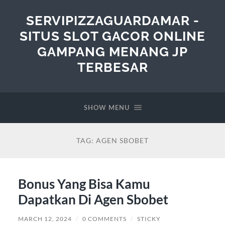
SERVIPIZZAGUARDAMAR -
SITUS SLOT GACOR ONLINE
GAMPANG MENANG JP
TERBESAR
SHOW MENU
TAG:
AGEN SBOBET
Bonus Yang Bisa Kamu
Dapatkan Di Agen Sbobet
MARCH 12, 2024
/
0 COMMENTS
/
STICKY