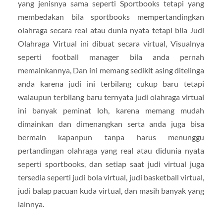
yang jenisnya sama seperti Sportbooks tetapi yang
membedakan bila sportbooks mempertandingkan
olahraga secara real atau dunia nyata tetapi bila Judi
Olahraga Virtual ini dibuat secara virtual, Visualnya
seperti football manager bila anda pernah
memainkannya, Dan ini memang sedikit asing ditelinga
anda karena judi ini terbilang cukup baru tetapi
walaupun terbilang baru ternyata judi olahraga virtual
ini banyak peminat loh, karena memang mudah
dimainkan dan dimenangkan serta anda juga bisa
bermain kapanpun tanpa harus menunggu
pertandingan olahraga yang real atau didunia nyata
seperti sportbooks, dan setiap saat judi virtual juga
tersedia seperti judi bola virtual, judi basketball virtual,
judi balap pacuan kuda virtual, dan masih banyak yang
lainnya.